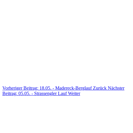
Vorheriger Beitrag: 18.05. - Madereck-Berglauf
Zurück
Nächster
Beitrag: 05.05. - Strassengler Lauf
Weiter