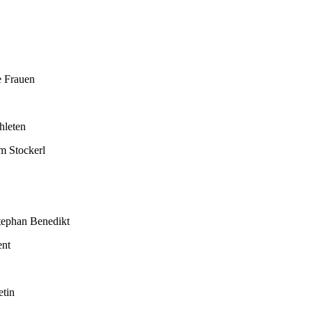
e Frauen
hleten
m Stockerl
ephan Benedikt
ent
etin