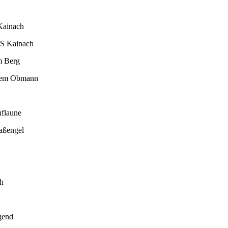
 Kainach
US Kainach
m Berg
euem Obmann
uflaune
raßengel
ch
gend