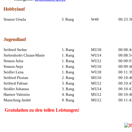
Hobbylauf
Strauss Ursula
3. Rang
W40
00:23:3
Jugendlauf
Seifried Stefan
1. Rang
MU18
00:08:4
Siebenhofer Chiara-Marie
1. Rang
WU14
00:08:5
Strauss Julia
1. Rang
WU12
00:09:0
Strauss Anja
1. Rang
WU16
00:09:4
Seidler Lena
1. Rang
WU18
00:11:3
Seifried Florian
2. Rang
MU16
00:10:4
Seifried Fabian
3. Rang
MU12
00:10:4
Seidler Johanna
3. Rang
WU14
00:10:4
Hartner Valentin
4. Rang
MU12
00:10:4
Marschnig André
9. Rang
MU12
00:11:4
Gratulation zu den tollen Leistungen!