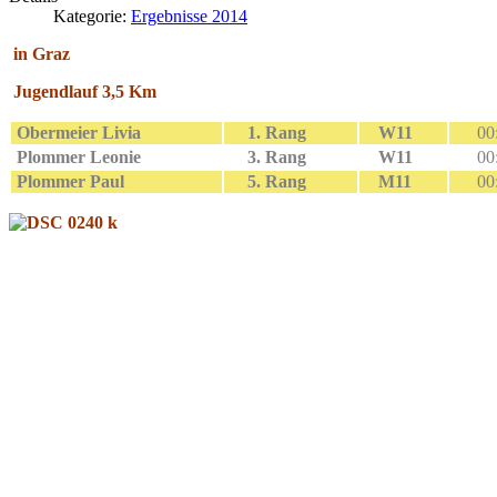
Kategorie:
Ergebnisse 2014
in Graz
Jugendlauf 3,5 Km
Obermeier Livia
1. Rang
W11
00:
Plommer Leonie
3. Rang
W11
00:
Plommer Paul
5. Rang
M11
00: