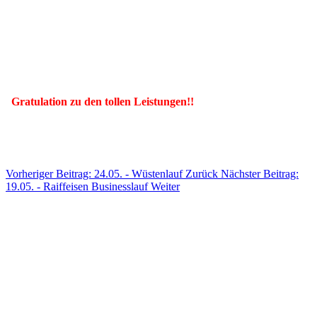
Gratulation zu den tollen Leistungen!!
Vorheriger Beitrag: 24.05. - Wüstenlauf
Zurück
Nächster Beitrag:
19.05. - Raiffeisen Businesslauf
Weiter