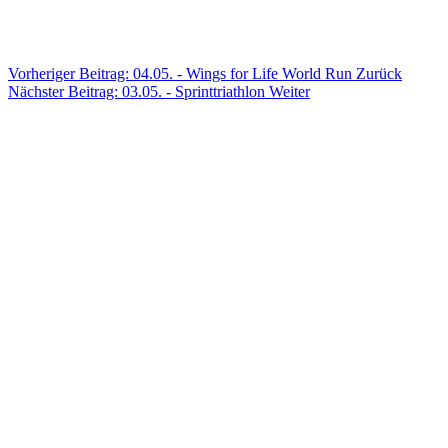
Vorheriger Beitrag: 04.05. - Wings for Life World Run
Zurück
Nächster Beitrag: 03.05. - Sprinttriathlon
Weiter