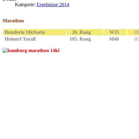
Kategorie:
Ergebnisse 2014
Marathon
Bunderla Michaela
20. Rang
W35
03
Heimerl Toralf
195. Rang
M40
03