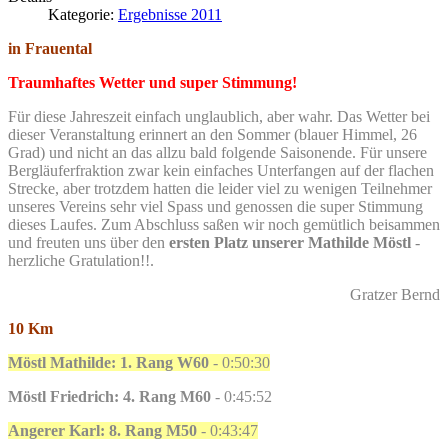
Kategorie:
Ergebnisse 2011
in Frauental
Traumhaftes Wetter und super Stimmung!
Für diese Jahreszeit einfach unglaublich, aber wahr. Das Wetter bei
dieser Veranstaltung erinnert an den Sommer (blauer Himmel, 26
Grad) und nicht an das allzu bald folgende Saisonende. Für unsere
Bergläuferfraktion zwar kein einfaches Unterfangen auf der flachen
Strecke, aber trotzdem hatten die leider viel zu wenigen Teilnehmer
unseres Vereins sehr viel Spass und genossen die super Stimmung
dieses Laufes. Zum Abschluss saßen wir noch gemütlich beisammen
und freuten uns über den
ersten Platz unserer Mathilde Möstl
-
herzliche Gratulation!!.
Gratzer Bernd
10 Km
Möstl Mathilde: 1. Rang W60
- 0:50:30
Möstl Friedrich: 4. Rang M60
- 0:45:52
Angerer Karl: 8. Rang M50
- 0:43:47