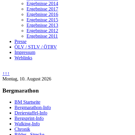
chaft
Ergebnisse 2014
ch
Ergebnisse 2017
Ergebnisse 2016
Ergebnisse 2015
Ergebnisse 2013
auch
Ergebnisse 2012
Ergebnisse 2011
tz
Presse
ÖLV / STLV / ÖTRV
dar
Impressum
Weblinks
↑↑↑
Montag, 10. August 2026
Bergmarathon
BM Startseite
Bergmarathon-Info
Dreierstaffel-Info
Bergsprint-Info
Walking-Info
Chronik
Bilder - Strecke