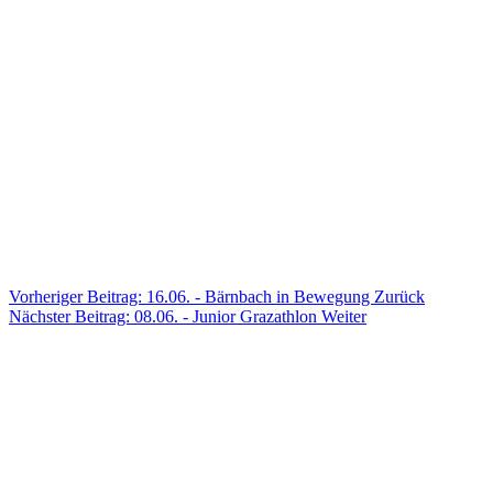
Vorheriger Beitrag: 16.06. - Bärnbach in Bewegung
Zurück
Nächster Beitrag: 08.06. - Junior Grazathlon
Weiter