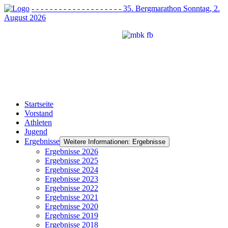
- - - - - - - - - - - - - - - - - - - - 35. Bergmarathon Sonntag, 2.
August 2026
chaft
ch
Startseite
Vorstand
Athleten
Jugend
auch
Ergebnisse
chaft
Weitere Informationen: Ergebnisse
ch
Ergebnisse 2026
Ergebnisse 2025
Ergebnisse 2024
Ergebnisse 2023
r
Ergebnisse 2022
Ergebnisse 2021
arz
Ergebnisse 2020
Ergebnisse 2019
Ergebnisse 2018