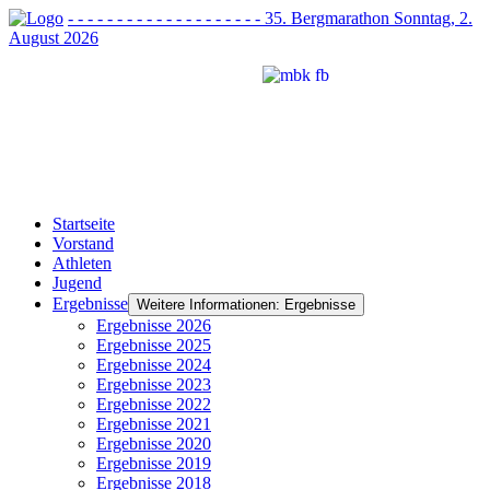
- - - - - - - - - - - - - - - - - - - - 35. Bergmarathon Sonntag, 2.
August 2026
chaft
ch
Startseite
Vorstand
r
Athleten
Jugend
arz
Ergebnisse
Weitere Informationen: Ergebnisse
Ergebnisse 2026
chaft
Ergebnisse 2025
ch
Ergebnisse 2024
Ergebnisse 2023
Ergebnisse 2022
Ergebnisse 2021
auch
Ergebnisse 2020
Ergebnisse 2019
tz
Ergebnisse 2018