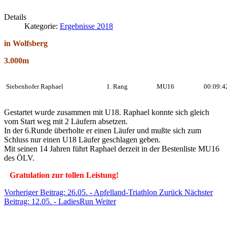
Details
Kategorie:
Ergebnisse 2018
in Wolfsberg
3.000m
Siebenhofer Raphael
1. Rang
MU16
00:09:4
Gestartet wurde zusammen mit U18. Raphael konnte sich gleich
vom Start weg mit 2 Läufern absetzen.
In der 6.Runde überholte er einen Läufer und mußte sich zum
Schluss nur einen U18 Läufer geschlagen geben.
Mit seinen 14 Jahren führt Raphael derzeit in der Bestenliste MU16
des ÖLV.
Gratulation zur tollen Leistung!
Vorheriger Beitrag: 26.05. - Apfelland-Triathlon
Zurück
Nächster
Beitrag: 12.05. - LadiesRun
Weiter