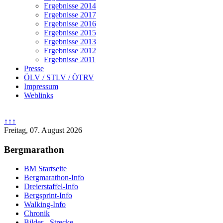
Ergebnisse 2014
dar
Ergebnisse 2017
Ergebnisse 2016
Ergebnisse 2015
Ergebnisse 2013
Ergebnisse 2012
Ergebnisse 2011
Presse
ÖLV / STLV / ÖTRV
Impressum
Weblinks
↑↑↑
Freitag, 07. August 2026
Bergmarathon
BM Startseite
Bergmarathon-Info
Dreierstaffel-Info
Bergsprint-Info
Walking-Info
Chronik
Bilder - Strecke